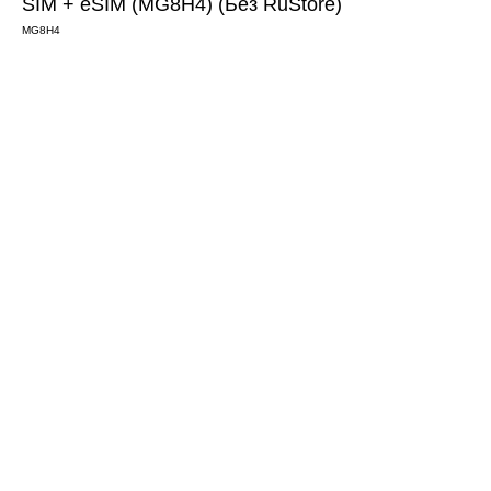
SIM + eSIM (MG8H4) (Без RuStore)
MG8H4
ДОБАВИТЬ В КОРЗИНУ