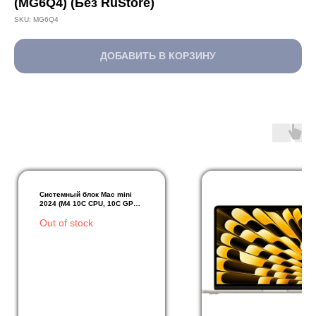
(MG6Q4) (Без RuStore)
SKU:
MG6Q4
ДОБАВИТЬ В КОРЗИНУ
Системный блок Mac mini
2024 (M4 10C CPU, 10C GPU)
32Gb, 1Tb SSD Silver,
Out of stock
серебристый (Z1JX0009B)