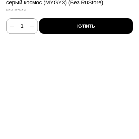
серый космос (MYGY3) (Без RuStore)
SKU:
MYGY3
КУПИТЬ