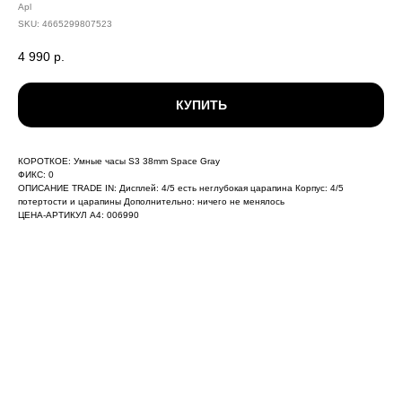
Apl
SKU:
4665299807523
4 990
р.
КУПИТЬ
КОРОТКОЕ: Умные часы S3 38mm Space Gray
ФИКС: 0
ОПИСАНИЕ TRADE IN: Дисплей: 4/5 есть неглубокая царапина Корпус: 4/5
потертости и царапины Дополнительно: ничего не менялось
ЦЕНА-АРТИКУЛ А4: 006990