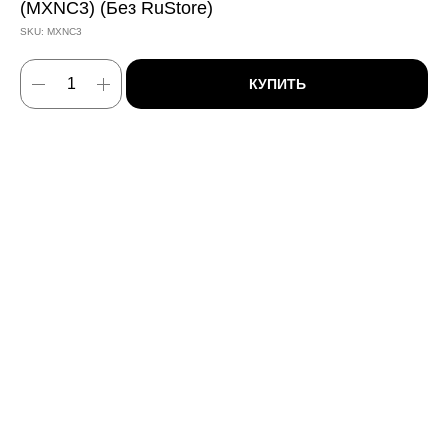
(MXNC3) (Без RuStore)
SKU:
MXNC3
КУПИТЬ