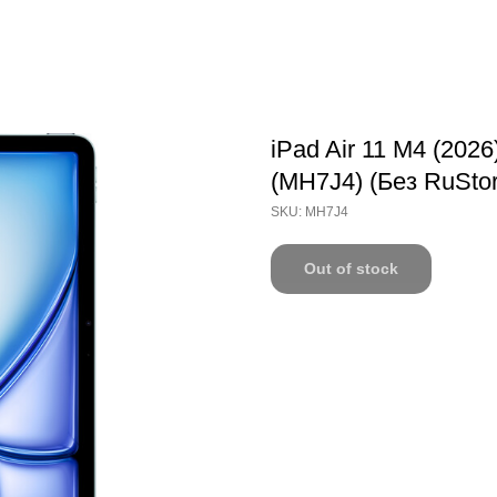
iPad Air 11 M4 (2026
(MH7J4) (Без RuStor
SKU:
MH7J4
Out of stock